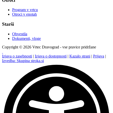
Otroci
Program v vrtcu
Otroci v enotah
Starši
Obvestila
Dokumenti, vloge
Copyright © 2026 Vrtec Dravograd - vse pravice pridržane
Izjava o zasebnosti
|
Izjava o dostopnosti
|
Kazalo strani
|
Prijava
|
Izvedba: Skupina stroka.si