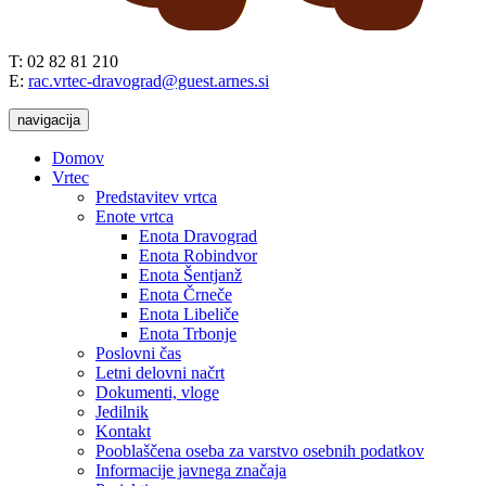
T: 02 82 81 210
E:
rac.vrtec-dravograd@guest.arnes.si
navigacija
Domov
Vrtec
Predstavitev vrtca
Enote vrtca
Enota Dravograd
Enota Robindvor
Enota Šentjanž
Enota Črneče
Enota Libeliče
Enota Trbonje
Poslovni čas
Letni delovni načrt
Dokumenti, vloge
Jedilnik
Kontakt
Pooblaščena oseba za varstvo osebnih podatkov
Informacije javnega značaja