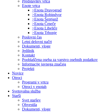
Predstavitev vrtca
Enote vrtca
>Enota Dravograd
>Enota Robindvor
>Enota Šentjanž
>Enota Črneče
>Enota Libeliče
>Enota Trbonje
Poslovni čas
Letni delovni načrt
Dokumenti, vloge
Jedilnik
Kontakt
Pooblaščena oseba za varstvo osebnih podatkov
Informacije javnega značaja
Projekti
Novice
Otroci
Programi v vrtcu
Otroci v enotah
Svetovalna služba
Starši
Svet staršev
Obvestila
Dokumenti, vloge