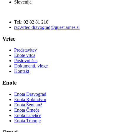
Slovenija
Tel.: 02 82 81 210
rac.vrtec-dravograd@guest.arnes.si
Vrtec
Predstavitev
Enote vrtca
Poslovni čas
Dokumenti, vloge
Kontakt
Enote
Enota Dravograd
Enota Robindvor
Enota Šentjanž
Enota Črneče
Enota Libeliče
Enota Trbonje