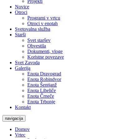
Projekti
Novice
Otroci
Programi v vrtcu
Otroci v enotah
Svetovalna služba
Starši
Svet staršev
Obvestila
Dokumenti, vloge
Koristne povezave
Svet Zavoda
Galerija
Enota Dravograd
Enota Robindvor
Enota Šentjanž
Enota Libeliče
Enota Črneče
Enota Trbonje
Kontakt
navigacija
Domov
Vrtec