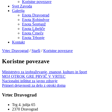
Koristne povezave
Svet Zavoda
Galerija
Enota Dravograd
Enota Robindvor
Enota Šentjanž
Enota Libeliče
Enota Črneče
Enota Trbonje
Kontakt
Vrtec Dravograd
/
Starši
/
Koristne povezave
Koristne povezave
Ministrstvo za izobraževanje, znanost, kulturo in šport
MOJ OTROK GRE PRVIČ V VRTEC
Nacionalni inštitut za javno zdravje
Primeri dejavnosti za delo z otroki doma
Vrtec Dravograd
Trg 4. julija 65
2370 Dravograd