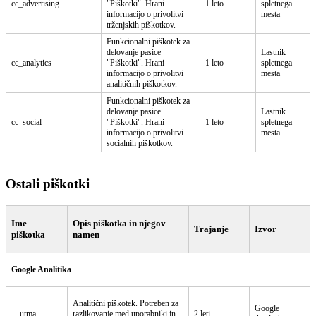
cc_advertising
"Piškotki". Hrani
1 leto
spletnega
informacijo o privolitvi
mesta
trženjskih piškotkov.
Funkcionalni piškotek za
delovanje pasice
Lastnik
cc_analytics
"Piškotki". Hrani
1 leto
spletnega
informacijo o privolitvi
mesta
analitičnih piškotkov.
Funkcionalni piškotek za
delovanje pasice
Lastnik
cc_social
"Piškotki". Hrani
1 leto
spletnega
informacijo o privolitvi
mesta
socialnih piškotkov.
Ostali piškotki
Ime
Opis piškotka in njegov
Trajanje
Izvor
piškotka
namen
Google Analitika
Analitični piškotek. Potreben za
Google
__utma
razlikovanje med uporabniki in
2 leti