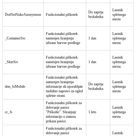
Lastnik
Do zaprtja
DotNetNukeAnonymous
Funkcionalni piškotek
spletnega
brskalnika
mesta
Funkcionalni piškotek
Lastnik
_ContainerSrc
namenjen hranjenju
1 dan
spletnega
izbrane barvne predloge
mesta
Funkcionalni piškotek
Lastnik
_SkinSrc
namenjen hranjenju
1 dan
spletnega
izbrane barvne predloge
mesta
Funkcionalni piškotek
namenjen hranjenju
Lastnik
Do zaprtja
dnn_IsMobile
informacije ali uporabljate
spletnega
brskalnika
mobilno napravo za ogled
mesta
spletne strani.
Funkcionalni piškotek za
delovanje pasice
Lastnik
cc_fs
"Piškotki". Shranjuje
1 leto
spletnega
informacijo o statusu
mesta
prikaza pasice.
Funkcionalni piškotek za
delovanje pasice
Lastnik