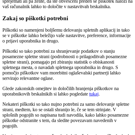
sprejemati ali pa želite, da ste obveščeni preden se piškotek naloži na
vaš računalnik lahko to določite v nastavitvah brskalnika.
Zakaj so piškotki potrebni
Piškotki so namenjeni boljšemu delovanju spletnih aplikacij in tako
se v piškotke lahko beležijo vaše nastavitve, preference, informacije
o prijavi uporabnika in drugo.
Piškotki so tako potrebni za shranjevanje podatkov o stanju
posamezne spletne strani (podrobnosti o prilagoditvah posamezne
spletne strani), pomagajo pri zbiranju statistik o obiskanosti
spletnega mesta, o navadah spletnega uporabnika in drugo. S
pomočjo piškotkov vam morebitni oglaševalski partnerji lahko
servirajo relevantne oglase.
Glede zakonskih omejitev in določilih hranjenja piškotkov na
uporabnikovih brskalnikih si lahko pogledate
tukaj
.
Nekateri piškotki so tako nujno potrebni za samo delovanje spletne
strani, medtem, ko se ostali shranijo le, če se tem strinjate. V
splošnih pogojih so napisana tudi navodila, kako lahko posamezne
piškotke odstranite s tem, da sledite povezavam navedenih v
pogojih.