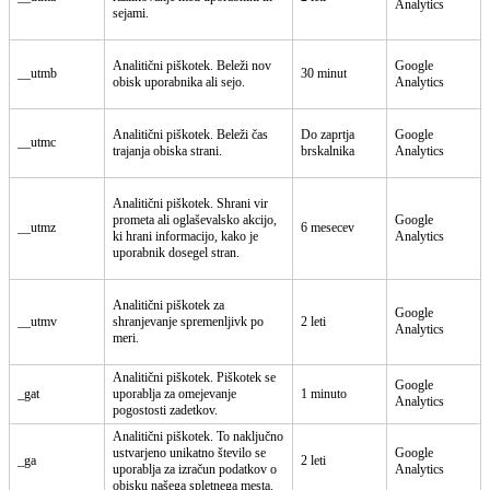
Analytics
sejami.
Analitični piškotek. Beleži nov
Google
__utmb
30 minut
obisk uporabnika ali sejo.
Analytics
Analitični piškotek. Beleži čas
Do zaprtja
Google
__utmc
trajanja obiska strani.
brskalnika
Analytics
Analitični piškotek. Shrani vir
prometa ali oglaševalsko akcijo,
Google
__utmz
6 mesecev
ki hrani informacijo, kako je
Analytics
uporabnik dosegel stran.
Analitični piškotek za
Google
__utmv
shranjevanje spremenljivk po
2 leti
Analytics
meri.
Analitični piškotek. Piškotek se
Google
_gat
uporablja za omejevanje
1 minuto
Analytics
pogostosti zadetkov.
Analitični piškotek. To naključno
ustvarjeno unikatno število se
Google
_ga
2 leti
uporablja za izračun podatkov o
Analytics
obisku našega spletnega mesta.