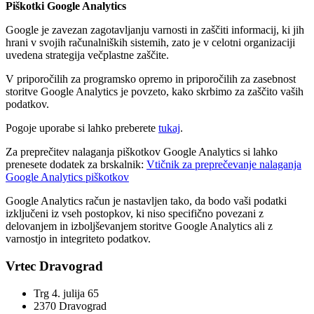
Piškotki Google Analytics
Google je zavezan zagotavljanju varnosti in zaščiti informacij, ki jih
hrani v svojih računalniških sistemih, zato je v celotni organizaciji
uvedena strategija večplastne zaščite.
V priporočilih za programsko opremo in priporočilih za zasebnost
storitve Google Analytics je povzeto, kako skrbimo za zaščito vaših
podatkov.
Pogoje uporabe si lahko preberete
tukaj
.
Za preprečitev nalaganja piškotkov Google Analytics si lahko
prenesete dodatek za brskalnik:
Vtičnik za preprečevanje nalaganja
Google Analytics piškotkov
Google Analytics račun je nastavljen tako, da bodo vaši podatki
izključeni iz vseh postopkov, ki niso specifično povezani z
delovanjem in izboljševanjem storitve Google Analytics ali z
varnostjo in integriteto podatkov.
Vrtec Dravograd
Trg 4. julija 65
2370 Dravograd