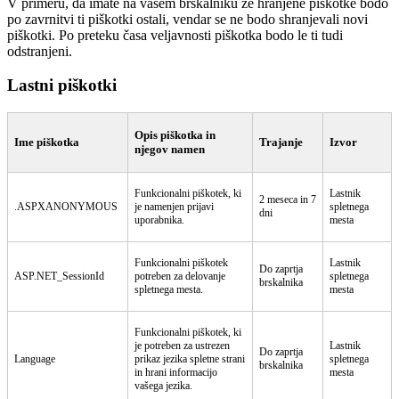
V primeru, da imate na vašem brskalniku že hranjene piškotke bodo
po zavrnitvi ti piškotki ostali, vendar se ne bodo shranjevali novi
piškotki. Po preteku časa veljavnosti piškotka bodo le ti tudi
odstranjeni.
Lastni piškotki
Opis piškotka in
Ime piškotka
Trajanje
Izvor
njegov namen
Funkcionalni piškotek, ki
Lastnik
2 meseca in 7
.ASPXANONYMOUS
je namenjen prijavi
spletnega
dni
uporabnika.
mesta
Funkcionalni piškotek
Lastnik
Do zaprtja
ASP.NET_SessionId
potreben za delovanje
spletnega
brskalnika
spletnega mesta.
mesta
Funkcionalni piškotek, ki
je potreben za ustrezen
Lastnik
Do zaprtja
Language
prikaz jezika spletne strani
spletnega
brskalnika
in hrani informacijo
mesta
vašega jezika.