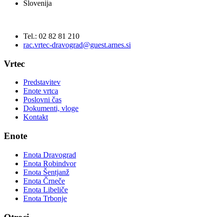
Slovenija
Tel.: 02 82 81 210
rac.vrtec-dravograd@guest.arnes.si
Vrtec
Predstavitev
Enote vrtca
Poslovni čas
Dokumenti, vloge
Kontakt
Enote
Enota Dravograd
Enota Robindvor
Enota Šentjanž
Enota Črneče
Enota Libeliče
Enota Trbonje