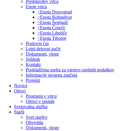
Predstavitev vrtca
Enote vrtca
>Enota Dravograd
>Enota Robindvor
>Enota Šentjanž
>Enota Črneče
>Enota Libeliče
>Enota Trbonje
Poslovni čas
Letni delovni načrt
Dokumenti, vloge
Jedilnik
Kontakt
Pooblaščena oseba za varstvo osebnih podatkov
Informacije javnega značaja
Projekti
Novice
Otroci
Programi v vrtcu
Otroci v enotah
Svetovalna služba
Starši
Svet staršev
Obvestila
Dokumenti, vloge