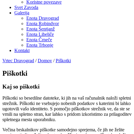
Koristne povezave
Svet Zavoda
Galerija
Enota Dravograd
Enota Robindvor
Enota Šentjanž
Enota Libeliče
Enota Črneče
Enota Trbonje
Kontakt
Vrtec Dravograd
/
Domov
/
Piškotki
Piškotki
Kaj so piškotki
Piškotki so besedilne datoteke, ki jih na vaš računalnik naloži spletni
strežnik. Piškotki ne vsebujejo nobenih podatkov s katerimi bi lahko
ugotovili vašo identiteto. S pomočjo piškotkov strežnik ve, da ste se
vrnili na spletno stran, kar lahko s pridom izkoristimo za prilagoditev
spletnega mesta uporabniku.
Večina brskalnikov piškotke samodejno sprejema, če jih ne želite