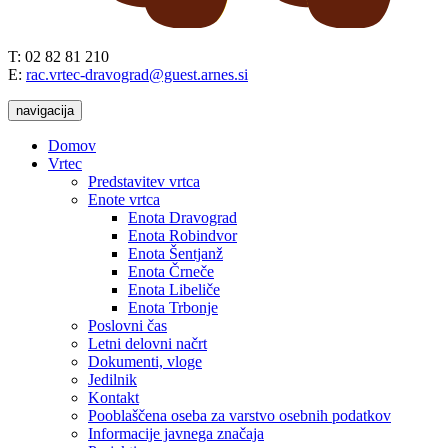
T: 02 82 81 210
E:
rac.vrtec-dravograd@guest.arnes.si
navigacija
Domov
Vrtec
Predstavitev vrtca
Enote vrtca
Enota Dravograd
Enota Robindvor
Enota Šentjanž
Enota Črneče
Enota Libeliče
Enota Trbonje
Poslovni čas
Letni delovni načrt
Dokumenti, vloge
Jedilnik
Kontakt
Pooblaščena oseba za varstvo osebnih podatkov
Informacije javnega značaja