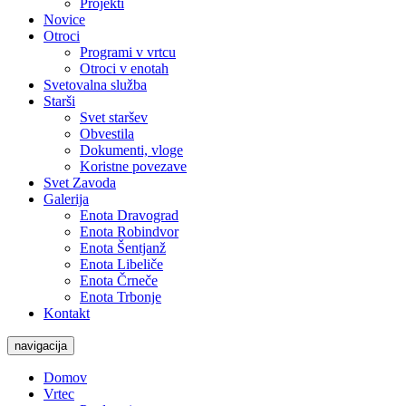
Projekti
Novice
Otroci
Programi v vrtcu
Otroci v enotah
Svetovalna služba
Starši
Svet staršev
Obvestila
Dokumenti, vloge
Koristne povezave
Svet Zavoda
Galerija
Enota Dravograd
Enota Robindvor
Enota Šentjanž
Enota Libeliče
Enota Črneče
Enota Trbonje
Kontakt
navigacija
Domov
Vrtec