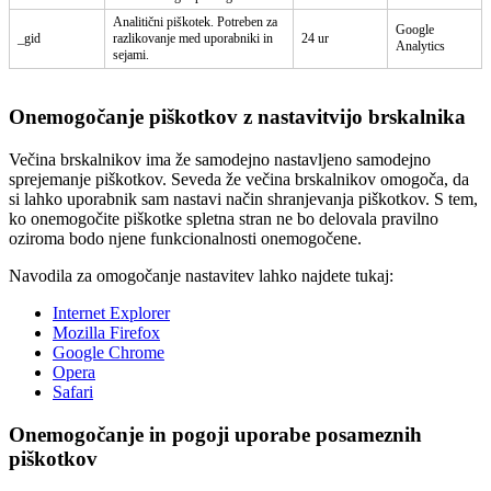
Analitični piškotek. Potreben za
Google
_gid
razlikovanje med uporabniki in
24 ur
Analytics
sejami.
Onemogočanje piškotkov z nastavitvijo brskalnika
Večina brskalnikov ima že samodejno nastavljeno samodejno
sprejemanje piškotkov. Seveda že večina brskalnikov omogoča, da
si lahko uporabnik sam nastavi način shranjevanja piškotkov. S tem,
ko onemogočite piškotke spletna stran ne bo delovala pravilno
oziroma bodo njene funkcionalnosti onemogočene.
Navodila za omogočanje nastavitev lahko najdete tukaj:
Internet Explorer
Mozilla Firefox
Google Chrome
Opera
Safari
Onemogočanje in pogoji uporabe posameznih
piškotkov