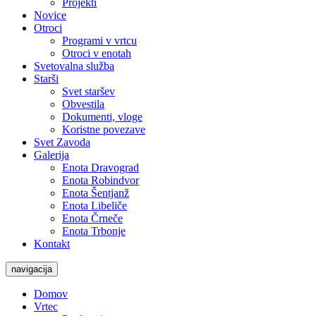
Projekti
Novice
Otroci
Programi v vrtcu
Otroci v enotah
Svetovalna služba
Starši
Svet staršev
Obvestila
Dokumenti, vloge
Koristne povezave
Svet Zavoda
Galerija
Enota Dravograd
Enota Robindvor
Enota Šentjanž
Enota Libeliče
Enota Črneče
Enota Trbonje
Kontakt
navigacija
Domov
Vrtec