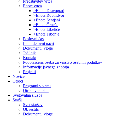
Predstavitev vrtca
Enote vrtca
>Enota Dravograd
>Enota Robindvor
>Enota Šentjanž
>Enota Črneče
>Enota Libeliče
>Enota Trbonje
Poslovni čas
Letni delovni načrt
Dokumenti, vloge
Jedilnik
Kontakt
Pooblaščena oseba za varstvo osebnih podatkov
Informacije javnega značaja
Projekti
Novice
Otroci
Programi v vrtcu
Otroci v enotah
Svetovalna služba
Starši
Svet staršev
Obvestila
Dokumenti, vloge