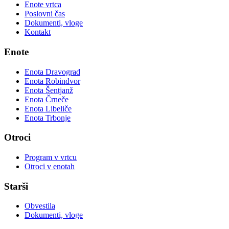
Enote vrtca
Poslovni čas
Dokumenti, vloge
Kontakt
Enote
Enota Dravograd
Enota Robindvor
Enota Šentjanž
Enota Črneče
Enota Libeliče
Enota Trbonje
Otroci
Program v vrtcu
Otroci v enotah
Starši
Obvestila
Dokumenti, vloge