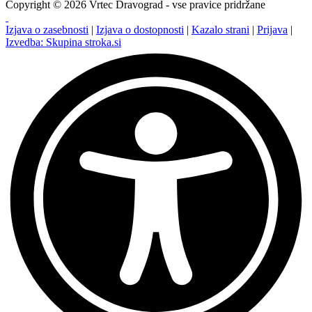
Copyright © 2026 Vrtec Dravograd - vse pravice pridržane
Izjava o zasebnosti
|
Izjava o dostopnosti
|
Kazalo strani
|
Prijava
|
Izvedba: Skupina stroka.si