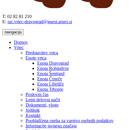
T: 02 82 81 210
E:
rac.vrtec-dravograd@guest.arnes.si
navigacija
Domov
Vrtec
Predstavitev vrtca
Enote vrtca
Enota Dravograd
Enota Robindvor
Enota Šentjanž
Enota Črneče
Enota Libeliče
Enota Trbonje
Poslovni čas
Letni delovni načrt
Dokumenti, vloge
Jedilnik
Kontakt
Pooblaščena oseba za varstvo osebnih podatkov
Informacije javnega značaja