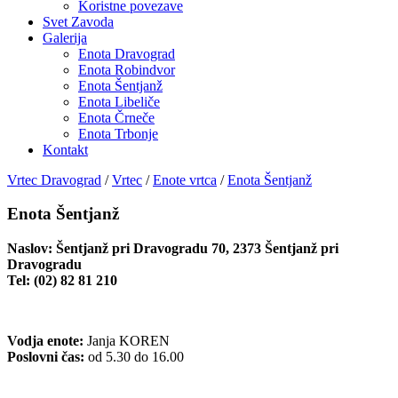
Koristne povezave
Svet Zavoda
Galerija
Enota Dravograd
Enota Robindvor
Enota Šentjanž
Enota Libeliče
Enota Črneče
Enota Trbonje
Kontakt
Vrtec Dravograd
/
Vrtec
/
Enote vrtca
/
Enota Šentjanž
Enota Šentjanž
Naslov: Šentjanž pri Dravogradu 70, 2373 Šentjanž pri
Dravogradu
Tel: (02) 82 81 210
Vodja enote:
Janja KOREN
Poslovni čas:
od 5.30 do 16.00