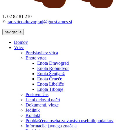
T: 02 82 81 210
E:
rac.vrtec-dravograd@guest.arnes.si
navigacija
Domov
Vrtec
Predstavitev vrtca
Enote vrtca
Enota Dravograd
Enota Robindvor
Enota Šentjanž
Enota Črneče
Enota Libeliče
Enota Trbonje
Poslovni čas
Letni delovni načrt
Dokumenti, vloge
Jedilnik
Kontakt
Pooblaščena oseba za varstvo osebnih podatkov
Informacije javnega značaja