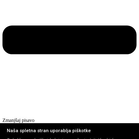
Zmanjšaj pisavo
Barvna shema
Naša spletna stran uporablja piškotke
Privzeto
Črno na belem