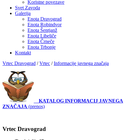
Koristne povezave
Svet Zavoda
Galerija
Enota Dravograd
Enota Robindvor
Enota Šentjanž
Enota Libeliče
Enota Črneče
Enota Trbonje
Kontakt
Vrtec Dravograd
/
Vrtec
/
Informacije javnega značaja
KATALOG INFORMACIJ JAVNEGA
ZNAČAJA
(prenos)
Vrtec Dravograd