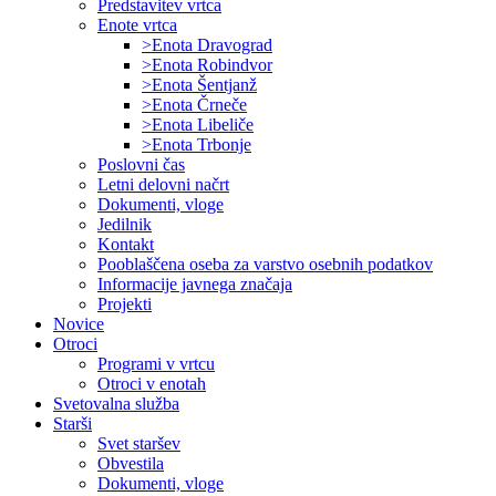
Predstavitev vrtca
Enote vrtca
>Enota Dravograd
>Enota Robindvor
>Enota Šentjanž
>Enota Črneče
>Enota Libeliče
>Enota Trbonje
Poslovni čas
Letni delovni načrt
Dokumenti, vloge
Jedilnik
Kontakt
Pooblaščena oseba za varstvo osebnih podatkov
Informacije javnega značaja
Projekti
Novice
Otroci
Programi v vrtcu
Otroci v enotah
Svetovalna služba
Starši
Svet staršev
Obvestila
Dokumenti, vloge