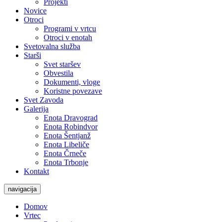
Projekti
Novice
Otroci
Programi v vrtcu
Otroci v enotah
Svetovalna služba
Starši
Svet staršev
Obvestila
Dokumenti, vloge
Koristne povezave
Svet Zavoda
Galerija
Enota Dravograd
Enota Robindvor
Enota Šentjanž
Enota Libeliče
Enota Črneče
Enota Trbonje
Kontakt
navigacija
Domov
Vrtec