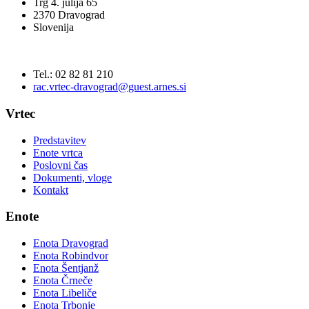
Trg 4. julija 65
2370 Dravograd
Slovenija
Tel.: 02 82 81 210
rac.vrtec-dravograd@guest.arnes.si
Vrtec
Predstavitev
Enote vrtca
Poslovni čas
Dokumenti, vloge
Kontakt
Enote
Enota Dravograd
Enota Robindvor
Enota Šentjanž
Enota Črneče
Enota Libeliče
Enota Trbonje