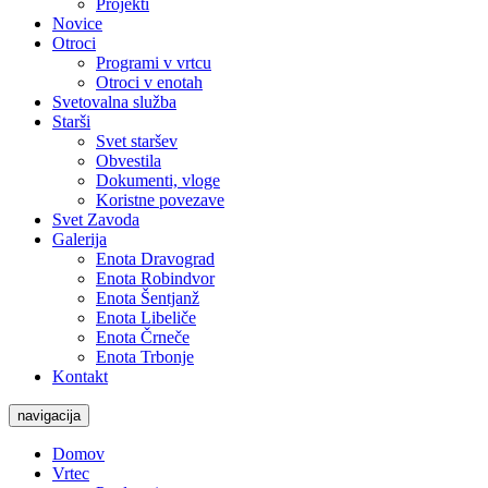
Projekti
Novice
Otroci
Programi v vrtcu
Otroci v enotah
Svetovalna služba
Starši
Svet staršev
Obvestila
Dokumenti, vloge
Koristne povezave
Svet Zavoda
Galerija
Enota Dravograd
Enota Robindvor
Enota Šentjanž
Enota Libeliče
Enota Črneče
Enota Trbonje
Kontakt
navigacija
Domov
Vrtec