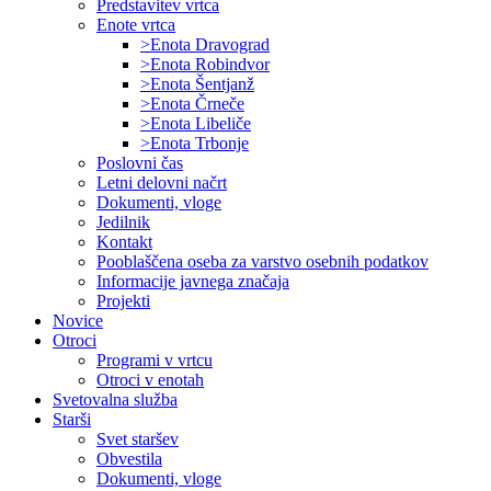
Predstavitev vrtca
Enote vrtca
>Enota Dravograd
>Enota Robindvor
>Enota Šentjanž
>Enota Črneče
>Enota Libeliče
>Enota Trbonje
Poslovni čas
Letni delovni načrt
Dokumenti, vloge
Jedilnik
Kontakt
Pooblaščena oseba za varstvo osebnih podatkov
Informacije javnega značaja
Projekti
Novice
Otroci
Programi v vrtcu
Otroci v enotah
Svetovalna služba
Starši
Svet staršev
Obvestila
Dokumenti, vloge