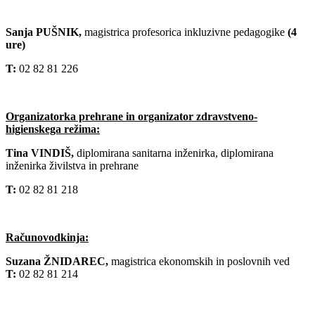
Sanja PUŠNIK,
magistrica profesorica inkluzivne pedagogike
(4
ure)
T:
02 82 81 226
Organizatorka prehrane in organizator zdravstveno-
higienskega režima:
Tina VINDIŠ,
diplomirana sanitarna inženirka, diplomirana
inženirka živilstva in prehrane
T:
02 82 81 218
Računovodkinja:
Suzana ŽNIDAREC,
magistrica ekonomskih in poslovnih ved
T:
02 82 81 214