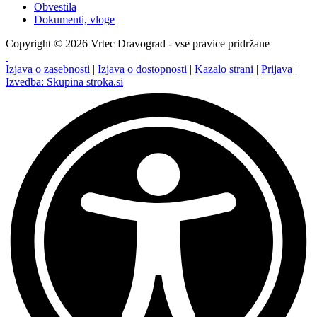
Obvestila
Dokumenti, vloge
Copyright © 2026 Vrtec Dravograd - vse pravice pridržane
Izjava o zasebnosti
|
Izjava o dostopnosti
|
Kazalo strani
|
Prijava
|
Izvedba: Skupina stroka.si