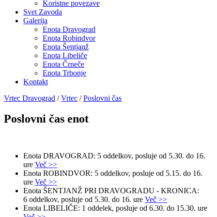
Koristne povezave
Svet Zavoda
Galerija
Enota Dravograd
Enota Robindvor
Enota Šentjanž
Enota Libeliče
Enota Črneče
Enota Trbonje
Kontakt
Vrtec Dravograd
/
Vrtec
/
Poslovni čas
Poslovni čas enot
Enota DRAVOGRAD: 5 oddelkov, posluje od 5.30. do 16.
ure
Več >>
Enota ROBINDVOR: 5 oddelkov, posluje od 5.15. do 16.
ure
Več >>
Enota ŠENTJANŽ PRI DRAVOGRADU - KRONICA:
6 oddelkov, posluje od 5.30. do 16. ure
Več >>
Enota LIBELIČE: 1 oddelek, posluje od 6.30. do 15.30. ure
Več >>