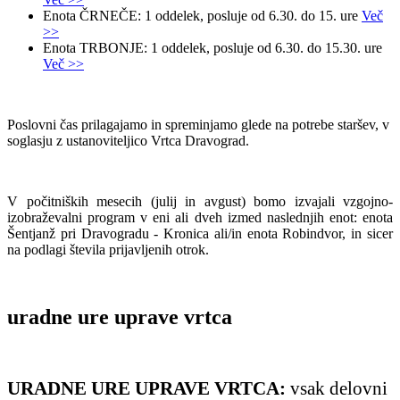
Enota ČRNEČE: 1 oddelek, posluje od 6.30. do 15. ure
Več
>>
Enota TRBONJE: 1 oddelek, posluje od 6.30. do 15.30. ure
Več >>
Poslovni čas prilagajamo in spreminjamo glede na potrebe staršev, v
soglasju z ustanoviteljico Vrtca Dravograd.
V počitniških mesecih (julij in avgust) bomo izvajali vzgojno-
izobraževalni program v eni ali dveh izmed naslednjih enot: enota
Šentjanž pri Dravogradu - Kronica ali/in enota Robindvor, in sicer
na podlagi števila prijavljenih otrok.
uradne ure uprave vrtca
URADNE URE UPRAVE VRTCA:
vsak delovni