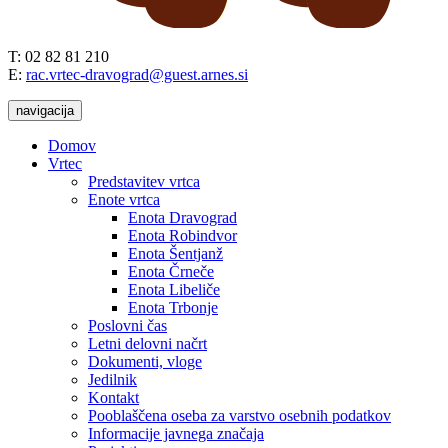
T: 02 82 81 210
E:
rac.vrtec-dravograd@guest.arnes.si
navigacija
Domov
Vrtec
Predstavitev vrtca
Enote vrtca
Enota Dravograd
Enota Robindvor
Enota Šentjanž
Enota Črneče
Enota Libeliče
Enota Trbonje
Poslovni čas
Letni delovni načrt
Dokumenti, vloge
Jedilnik
Kontakt
Pooblaščena oseba za varstvo osebnih podatkov
Informacije javnega značaja