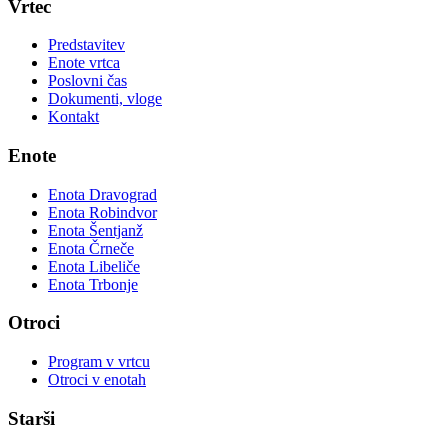
Vrtec
Predstavitev
Enote vrtca
Poslovni čas
Dokumenti, vloge
Kontakt
Enote
Enota Dravograd
Enota Robindvor
Enota Šentjanž
Enota Črneče
Enota Libeliče
Enota Trbonje
Otroci
Program v vrtcu
Otroci v enotah
Starši