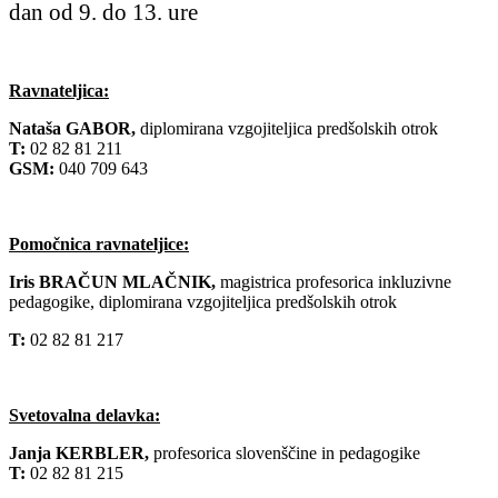
dan od 9. do 13. ure
Ravnateljica:
Nataša GABOR,
diplomirana vzgojiteljica predšolskih otrok
T:
02 82 81 211
GSM:
040 709 643
Pomočnica ravnateljice:
Iris BRAČUN MLAČNIK,
magistrica profesorica inkluzivne
pedagogike, diplomirana vzgojiteljica predšolskih otrok
T:
02 82 81 217
Svetovalna delavka:
Janja KERBLER,
profesorica slovenščine in pedagogike
T:
02 82 81 215