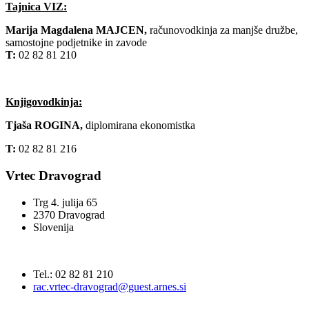
Tajnica VIZ:
Marija Magdalena MAJCEN,
računovodkinja za manjše družbe,
samostojne podjetnike in zavode
T:
02 82 81 210
Knjigovodkinja:
Tjaša ROGINA,
diplomirana ekonomistka
T:
02 82 81 216
Vrtec Dravograd
Trg 4. julija 65
2370 Dravograd
Slovenija
Tel.: 02 82 81 210
rac.vrtec-dravograd@guest.arnes.si