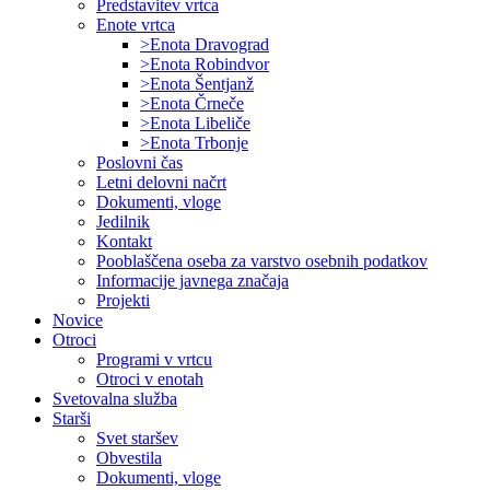
Predstavitev vrtca
Enote vrtca
>Enota Dravograd
>Enota Robindvor
>Enota Šentjanž
>Enota Črneče
>Enota Libeliče
>Enota Trbonje
Poslovni čas
Letni delovni načrt
Dokumenti, vloge
Jedilnik
Kontakt
Pooblaščena oseba za varstvo osebnih podatkov
Informacije javnega značaja
Projekti
Novice
Otroci
Programi v vrtcu
Otroci v enotah
Svetovalna služba
Starši
Svet staršev
Obvestila
Dokumenti, vloge