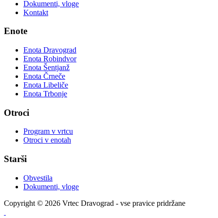
Dokumenti, vloge
Kontakt
Enote
Enota Dravograd
Enota Robindvor
Enota Šentjanž
Enota Črneče
Enota Libeliče
Enota Trbonje
Otroci
Program v vrtcu
Otroci v enotah
Starši
Obvestila
Dokumenti, vloge
Copyright © 2026 Vrtec Dravograd - vse pravice pridržane