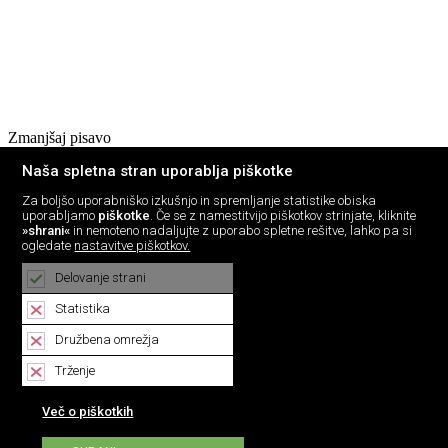
Zmanjšaj pisavo
Barvna shema
Naša spletna stran uporablja piškotke
Privzeto
Črno na belem
Za boljšo uporabniško izkušnjo in spremljanje statistike obiska
Belo na črnem
uporabljamo
piškotke
. Če se z namestitvijo piškotkov strinjate, kliknite
Črna na bež
»shrani«
in nemoteno nadaljujte z uporabo spletne rešitve, lahko pa si
Črno na zelenem
ogledate
nastavitve piškotkov.
Modro na belem
Delovanje strani
Črno na rumenem
Modro na rumenem
Statistika
Rumeno na modrem
Turkizno na črnem
Družbena omrežja
Črno na vijoličnem
Trženje
Tip pisave
Privzeto
Arial
Več o piškotkih
Verdana
Open Dyslexic