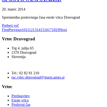
20. marec 2014
Sprememba poslovnega časa enote vrtca Dravograd
Preberi več
First
Previous
10
11
12
13
14
15
16
17
18
19
Next
Vrtec Dravograd
Trg 4. julija 65
2370 Dravograd
Slovenija
Tel.: 02 82 81 210
rac.vrtec-dravograd@guest.arnes.si
Vrtec
Predstavitev
Enote vrtca
Poslovni čas