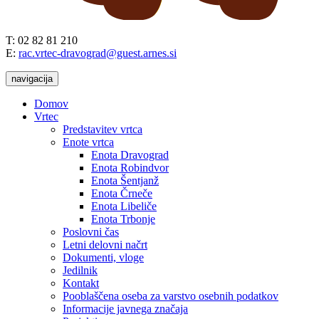
T: 02 82 81 210
E:
rac.vrtec-dravograd@guest.arnes.si
navigacija
Domov
Vrtec
Predstavitev vrtca
Enote vrtca
Enota Dravograd
Enota Robindvor
Enota Šentjanž
Enota Črneče
Enota Libeliče
Enota Trbonje
Poslovni čas
Letni delovni načrt
Dokumenti, vloge
Jedilnik
Kontakt
Pooblaščena oseba za varstvo osebnih podatkov
Informacije javnega značaja