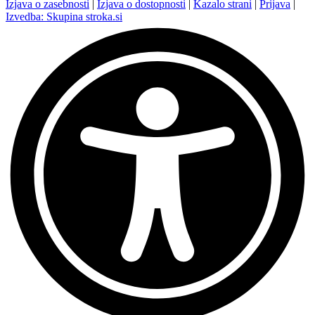
Izjava o zasebnosti
|
Izjava o dostopnosti
|
Kazalo strani
|
Prijava
|
Izvedba: Skupina stroka.si