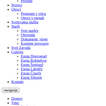
Projekti
Novice
Otroci
Programi v vrtcu
Otroci v enotah
Svetovalna služba
Starši
Svet staršev
Obvestila
Dokumenti, vloge
Koristne povezave
Svet Zavoda
Galerija
Enota Dravograd
Enota Robindvor
Enota Šentjanž
Enota Libeliče
Enota Črneče
Enota Trbonje
Kontakt
navigacija
Domov
Vrtec