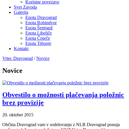
Koristne povezave
Svet Zavoda
Galerija
Enota Dravograd
Enota Robindvor
Enota Šentjanž
Enota Libeliče
Enota Črneče
Enota Trbonje
Kontakt
Vrtec Dravograd
/
Novice
Novice
Obvestilo o možnosti plačevanja položnic
brez provizije
20. oktober 2015
Občina Dravograd vam v sodelovanju z NLB Dravograd ponuja