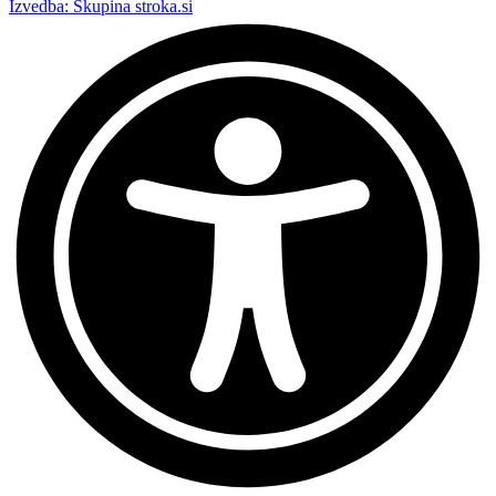
Izvedba: Skupina stroka.si