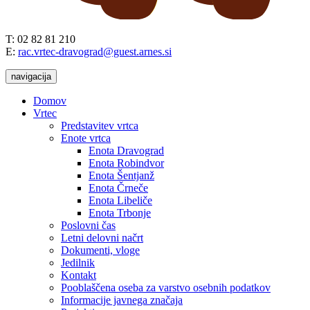
T: 02 82 81 210
E:
rac.vrtec-dravograd@guest.arnes.si
navigacija
Domov
Vrtec
Predstavitev vrtca
Enote vrtca
Enota Dravograd
Enota Robindvor
Enota Šentjanž
Enota Črneče
Enota Libeliče
Enota Trbonje
Poslovni čas
Letni delovni načrt
Dokumenti, vloge
Jedilnik
Kontakt
Pooblaščena oseba za varstvo osebnih podatkov
Informacije javnega značaja