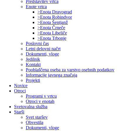
Predstavitev vrtca
Enote vrtca
>Enota Dravograd
>Enota Robindvor
>Enota Šentjanž
>Enota Črneče
>Enota Libeliče
>Enota Trbonje
Poslovni čas
Letni delovni načrt
Dokumenti, vloge
Jedilnik
Kontakt
Pooblaščena oseba za varstvo osebnih podatkov
Informacije javnega značaja
Projekti
Novice
Otroci
Programi v vrtcu
Otroci v enotah
Svetovalna služba
Starši
Svet staršev
Obvestila
Dokumenti, vloge