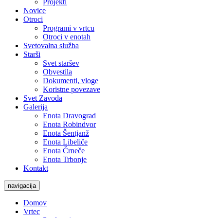
Projekti
Novice
Otroci
Programi v vrtcu
Otroci v enotah
Svetovalna služba
Starši
Svet staršev
Obvestila
Dokumenti, vloge
Koristne povezave
Svet Zavoda
Galerija
Enota Dravograd
Enota Robindvor
Enota Šentjanž
Enota Libeliče
Enota Črneče
Enota Trbonje
Kontakt
navigacija
Domov
Vrtec