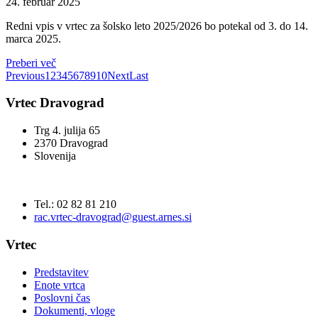
24. februar 2025
Redni vpis v vrtec za šolsko leto 2025/2026 bo potekal od 3. do 14.
marca 2025.
Preberi več
Previous
1
2
3
4
5
6
7
8
9
10
Next
Last
Vrtec Dravograd
Trg 4. julija 65
2370 Dravograd
Slovenija
Tel.: 02 82 81 210
rac.vrtec-dravograd@guest.arnes.si
Vrtec
Predstavitev
Enote vrtca
Poslovni čas
Dokumenti, vloge