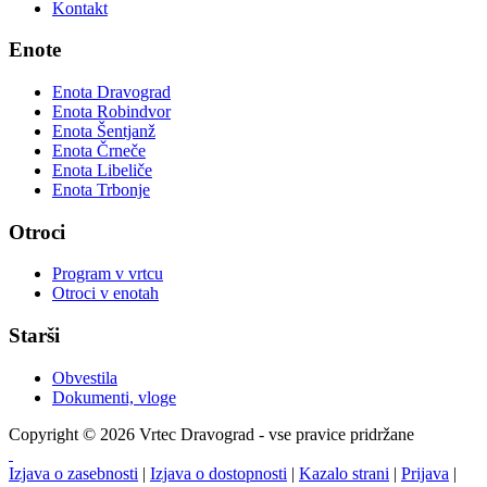
Kontakt
Enote
Enota Dravograd
Enota Robindvor
Enota Šentjanž
Enota Črneče
Enota Libeliče
Enota Trbonje
Otroci
Program v vrtcu
Otroci v enotah
Starši
Obvestila
Dokumenti, vloge
Copyright © 2026 Vrtec Dravograd - vse pravice pridržane
Izjava o zasebnosti
|
Izjava o dostopnosti
|
Kazalo strani
|
Prijava
|