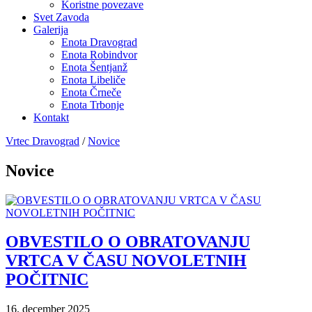
Koristne povezave
Svet Zavoda
Galerija
Enota Dravograd
Enota Robindvor
Enota Šentjanž
Enota Libeliče
Enota Črneče
Enota Trbonje
Kontakt
Vrtec Dravograd
/
Novice
Novice
OBVESTILO O OBRATOVANJU
VRTCA V ČASU NOVOLETNIH
POČITNIC
16. december 2025